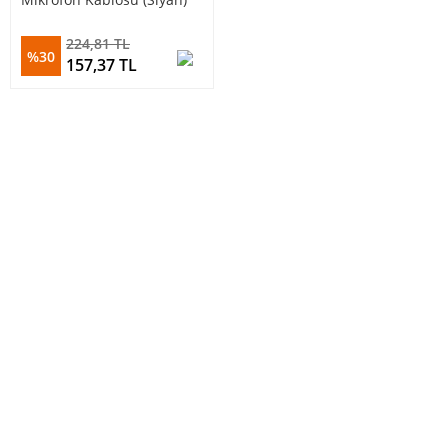
224,81 TL
%30
157,37 TL