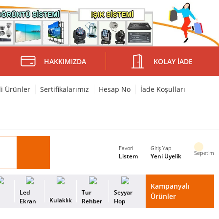
HAKKIMIZDA
KOLAY İADE
li Ürünler
Sertifikalarımız
Hesap No
İade Koşulları
Favori
Giriş Yap
Sepetim
Listem
Yeni Üyelik
Kampanyalı
i
Led
Tur
Seyyar
Ürünler
Kulaklık
s
Ekran
Rehber
Hop