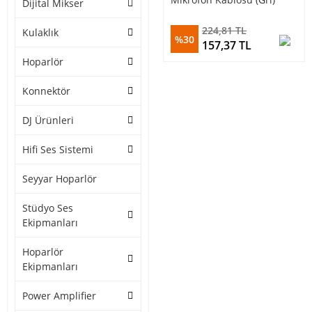
Dijital Mikser
224,81 TL
Kulaklık
%30
157,37 TL
Hoparlör
Konnektör
DJ Ürünleri
Hifi Ses Sistemi
Seyyar Hoparlör
Stüdyo Ses
Ekipmanları
Hoparlör
Ekipmanları
Power Amplifier