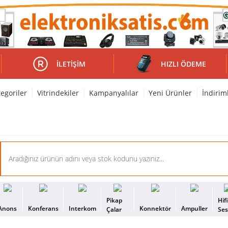
İLETIŞIM
HIZLI ÖDEME
egoriler
Vitrindekiler
Kampanyalılar
Yeni Ürünler
İndirim
Pikap
Hif
Anons
Konferans
Interkom
Konnektör
Ampuller
Çalar
Se