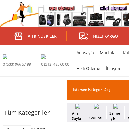
VITRINDEKILER
HIZLI KARGO
Anasayfa
Markalar
Kat
0 (533) 966 57 99
0 (312) 485 60 00
Hızlı Ödeme
İletişim
Tüm Kategoriler
Ana
Sahne
Görüntü
Sayfa
Işık