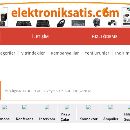
İLETIŞIM
HIZLI ÖDEME
egoriler
Vitrindekiler
Kampanyalılar
Yeni Ürünler
İndirim
Pikap
Hif
Anons
Konferans
Interkom
Konnektör
Ampuller
Çalar
Se