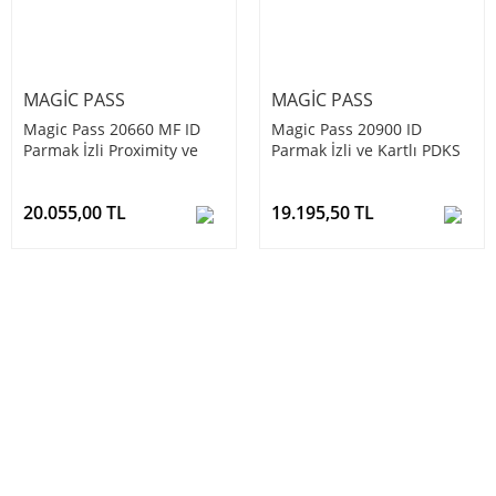
MAGIC PASS
MAGIC PASS
Magic Pass 20660 MF ID
Magic Pass 20900 ID
Parmak İzli Proximity ve
Parmak İzli ve Kartlı PDKS
Mifare Kartlı Okuyucu
Terminali
20.055,00 TL
19.195,50 TL