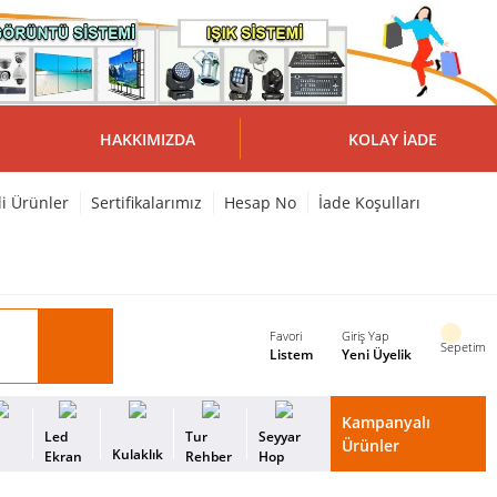
HAKKIMIZDA
KOLAY İADE
li Ürünler
Sertifikalarımız
Hesap No
İade Koşulları
Favori
Giriş Yap
Sepetim
Listem
Yeni Üyelik
Kampanyalı
i
Led
Tur
Seyyar
Ürünler
Kulaklık
s
Ekran
Rehber
Hop