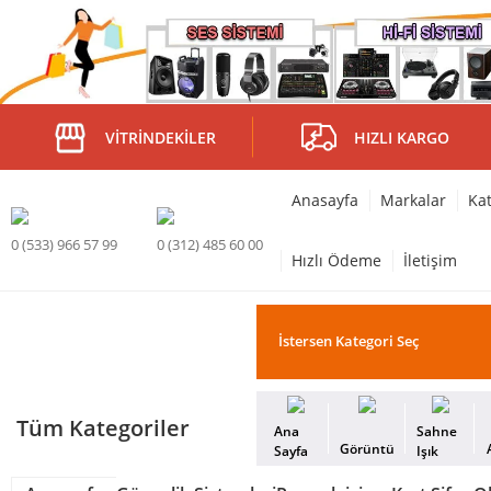
VITRINDEKILER
HIZLI KARGO
Anasayfa
Markalar
Kat
0 (533) 966 57 99
0 (312) 485 60 00
Hızlı Ödeme
İletişim
Tüm Kategoriler
Ana
Sahne
Görüntü
Sayfa
Işık