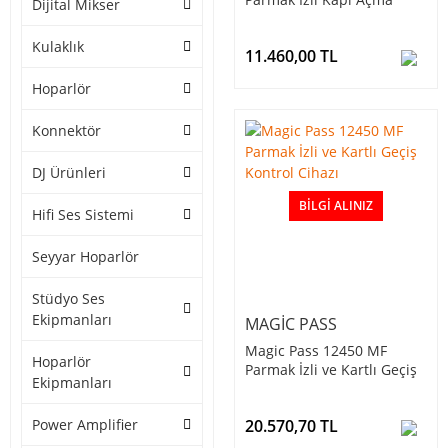
Dijital Mikser
Cihazı
Kulaklık
11.460,00 TL
Hoparlör
Konnektör
DJ Ürünleri
BILGI ALINIZ
Hifi Ses Sistemi
Seyyar Hoparlör
Stüdyo Ses
Ekipmanları
MAGIC PASS
Magic Pass 12450 MF
Hoparlör
Parmak İzli ve Kartlı Geçiş
Ekipmanları
Kontrol Cihazı
20.570,70 TL
Power Amplifier