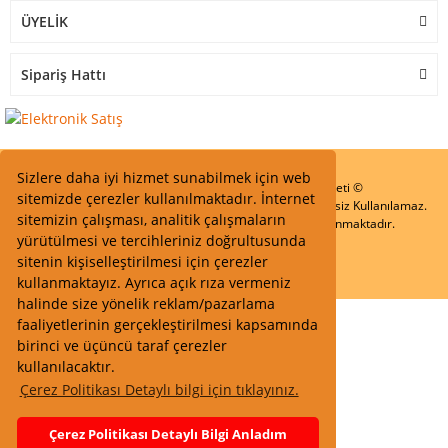
ÜYELİK
Sipariş Hattı
Sizlere daha iyi hizmet sunabilmek için web
Start Elektronik Sanayi ve Ticaret Limited Şirketi ©
sitemizde çerezler kullanılmaktadır. İnternet
Resimler Yazılar ve İçeriklerin Tüm hakları saklıdır ve İzinsiz Kullanılamaz.
sitemizin çalışması, analitik çalışmaların
Kredi kartı bilgileriniz 256bit SSL Sertifikası ile Korunmaktadır.
yürütülmesi ve tercihleriniz doğrultusunda
sitenin kişiselleştirilmesi için çerezler
kullanmaktayız. Ayrıca açık rıza vermeniz
halinde size yönelik reklam/pazarlama
faaliyetlerinin gerçekleştirilmesi kapsamında
birinci ve üçüncü taraf çerezler
kullanılacaktır.
Çerez Politikası Detaylı bilgi için tıklayınız.
Çerez Politikası Detaylı Bilgi Anladım