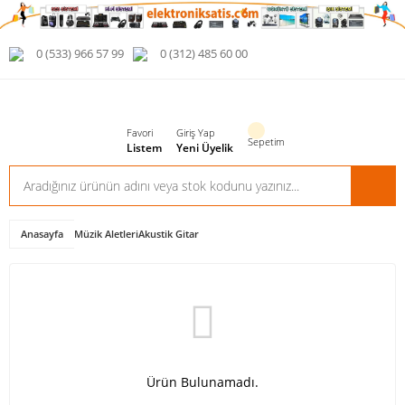
0 (533) 966 57 99
0 (312) 485 60 00
Favori
Giriş Yap
Sepetim
Listem
Yeni Üyelik
Anasayfa
Müzik Aletleri
Akustik Gitar
Ürün Bulunamadı.