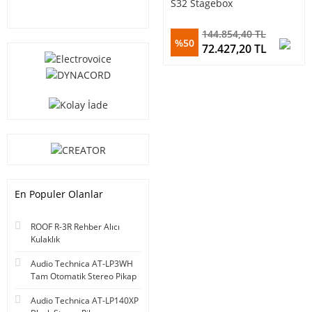
S32 Stagebox
144.854,40 TL
%50
72.427,20 TL
En Populer Olanlar
ROOF R-3R Rehber Alıcı
Kulaklık
Audio Technica AT-LP3WH
Tam Otomatik Stereo Pikap
Audio Technica AT-LP140XP