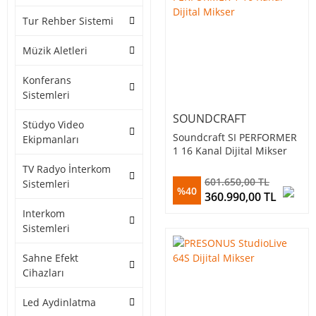
Tur Rehber Sistemi
Müzik Aletleri
Konferans
Sistemleri
SOUNDCRAFT
Stüdyo Video
Soundcraft SI PERFORMER
Ekipmanları
1 16 Kanal Dijital Mikser
TV Radyo İnterkom
601.650,00 TL
Sistemleri
%40
360.990,00 TL
Interkom
Sistemleri
Sahne Efekt
Cihazları
Led Aydinlatma