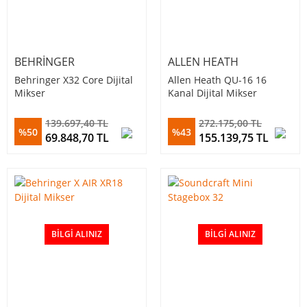
BEHRINGER
ALLEN HEATH
Behringer X32 Core Dijital
Allen Heath QU-16 16
Mikser
Kanal Dijital Mikser
139.697,40 TL
272.175,00 TL
%50
%43
69.848,70 TL
155.139,75 TL
BILGI ALINIZ
BILGI ALINIZ