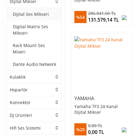
Dijital Mikser
286.041,60 TL
Dijital Ses Mikseri
%54
131.579,14 TL
Digital Matrix Ses
Mikseri
Rack Mount Ses
Mixeri
Dante Audio Network
Kulaklık
Hoparlör
YAMAHA
Konnektör
Yamaha TF3 24 Kanal
Dijital Mikser
DJ Ürünleri
0,00 TL
Hifi Ses Sistemi
%20
0,00 TL