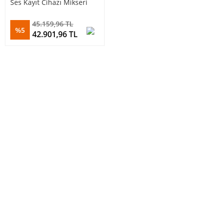
Ses Kayıt Cihazı Mikseri
45.159,96 TL
%5
42.901,96 TL