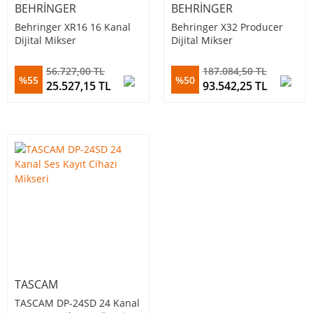
BEHRINGER
BEHRINGER
Behringer XR16 16 Kanal
Behringer X32 Producer
Dijital Mikser
Dijital Mikser
56.727,00 TL
187.084,50 TL
%55
%50
25.527,15 TL
93.542,25 TL
TASCAM
TASCAM DP-24SD 24 Kanal