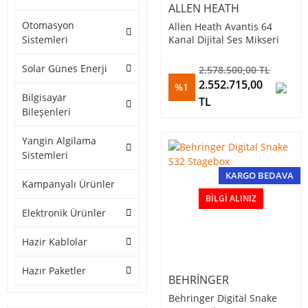
ALLEN HEATH
Otomasyon
Allen Heath Avantis 64
Sistemleri
Kanal Dijital Ses Mikseri
Solar Günes Enerji
2.578.500,00 TL
2.552.715,00
%1
Bilgisayar
TL
Bileşenleri
Yangin Algilama
Sistemleri
KARGO BEDAVA
Kampanyalı Ürünler
BILGI ALINIZ
Elektronik Ürünler
Hazir Kablolar
Hazır Paketler
BEHRINGER
Behringer Digital Snake