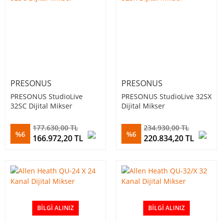
PRESONUS
PRESONUS
PRESONUS StudioLive
PRESONUS StudioLive 32SX
32SC Dijital Mikser
Dijital Mikser
177.630,00 TL
234.930,00 TL
%6
%6
166.972,20 TL
220.834,20 TL
BILGI ALINIZ
BILGI ALINIZ