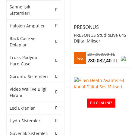
Sahne Işık
Sistemleri
Halojen Ampuller
PRESONUS
PRESONUS StudioLive 64S
Rack Case ve
Dijital Mikser
Dolaplar
297.960,00 TL
Truss-Podyum-
%6
280.082,40 TL
Hard Case
Görüntü Sistemleri
Video Wall ve Bilgi
Ekranı
BILGI ALINIZ
Led Ekranlar
Uydu Sistemleri
Güvenlik Sistemleri