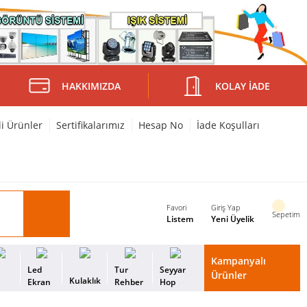
HAKKIMIZDA
KOLAY İADE
li Ürünler
Sertifikalarımız
Hesap No
İade Koşulları
Favori
Giriş Yap
Sepetim
Listem
Yeni Üyelik
Kampanyalı
i
Led
Tur
Seyyar
Ürünler
Kulaklık
s
Ekran
Rehber
Hop