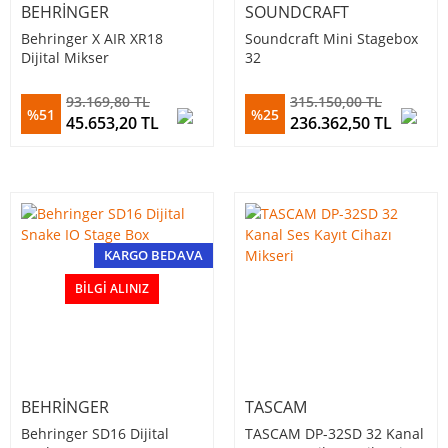
BEHRINGER
SOUNDCRAFT
Behringer X AIR XR18
Soundcraft Mini Stagebox
Dijital Mikser
32
93.169,80 TL
315.150,00 TL
%51
%25
45.653,20 TL
236.362,50 TL
KARGO BEDAVA
BILGI ALINIZ
BEHRINGER
TASCAM
Behringer SD16 Dijital
TASCAM DP-32SD 32 Kanal