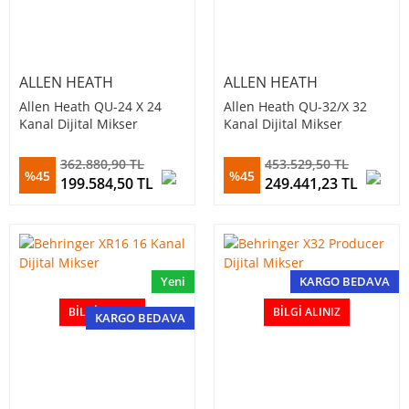
ALLEN HEATH
ALLEN HEATH
Allen Heath QU-24 X 24
Allen Heath QU-32/X 32
Kanal Dijital Mikser
Kanal Dijital Mikser
362.880,90 TL
453.529,50 TL
%45
%45
199.584,50 TL
249.441,23 TL
Yeni
KARGO BEDAVA
BILGI ALINIZ
BILGI ALINIZ
KARGO BEDAVA