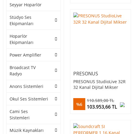
Seyyar Hoparlör
Stüdyo Ses
Ekipmanları
Hoparlör
Ekipmanları
Power Amplifier
Broadcast TV
PRESONUS
Radyo
PRESONUS StudioLive 32R
Anons Sistemleri
32 Kanal Dijital Mikser
Okul Ses Sistemleri
110.589,00 TL
%6
103.953,66 TL
Cami Ses
Sistemleri
Müzik Kaynakları