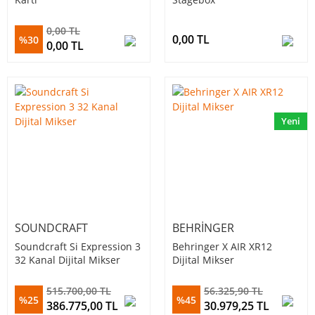
0,00 TL
0,00 TL
%30
0,00 TL
Yeni
SOUNDCRAFT
BEHRINGER
Soundcraft Si Expression 3
Behringer X AIR XR12
32 Kanal Dijital Mikser
Dijital Mikser
515.700,00 TL
56.325,90 TL
%25
%45
386.775,00 TL
30.979,25 TL