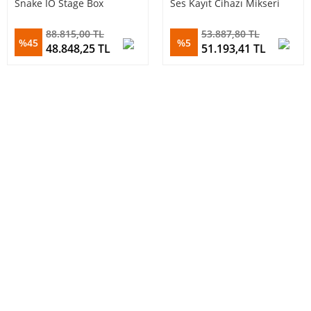
Snake IO Stage Box
Ses Kayıt Cihazı Mikseri
88.815,00 TL
53.887,80 TL
%45
%5
48.848,25 TL
51.193,41 TL