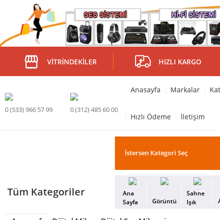
VITRINDEKILER
HIZLI KARGO
Anasayfa
Markalar
Kat
0 (533) 966 57 99
0 (312) 485 60 00
Hızlı Ödeme
İletişim
Tüm Kategoriler
Ana
Sahne
Görüntü
Sayfa
Işık