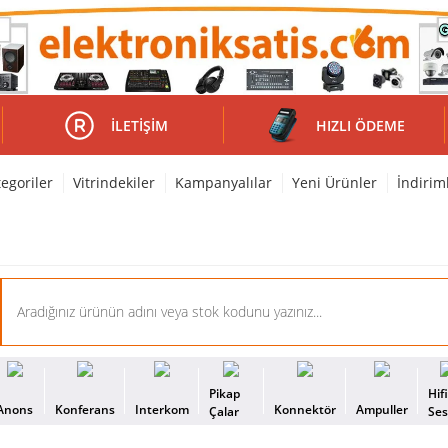
İLETIŞIM
HIZLI ÖDEME
egoriler
Vitrindekiler
Kampanyalılar
Yeni Ürünler
İndirim
Pikap
Hif
Anons
Konferans
Interkom
Konnektör
Ampuller
Çalar
Se