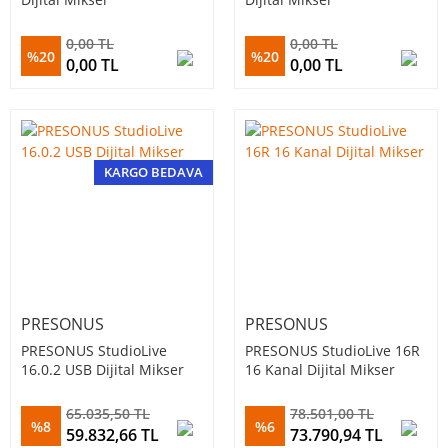
0,00 TL
0,00 TL
%20
%20
0,00 TL
0,00 TL
KARGO BEDAVA
PRESONUS
PRESONUS
PRESONUS StudioLive
PRESONUS StudioLive 16R
16.0.2 USB Dijital Mikser
16 Kanal Dijital Mikser
65.035,50 TL
78.501,00 TL
%8
%6
59.832,66 TL
73.790,94 TL