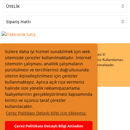
ÜYELİK
Sipariş Hattı
Sizlere daha iyi hizmet sunabilmek için web
Start Elektronik Sanayi ve Ticaret Limited Şirketi ©
sitemizde çerezler kullanılmaktadır. İnternet
Resimler Yazılar ve İçeriklerin Tüm hakları saklıdır ve İzinsiz Kullanılamaz.
sitemizin çalışması, analitik çalışmaların
Kredi kartı bilgileriniz 256bit SSL Sertifikası ile Korunmaktadır.
yürütülmesi ve tercihleriniz doğrultusunda
sitenin kişiselleştirilmesi için çerezler
kullanmaktayız. Ayrıca açık rıza vermeniz
halinde size yönelik reklam/pazarlama
faaliyetlerinin gerçekleştirilmesi kapsamında
birinci ve üçüncü taraf çerezler
kullanılacaktır.
Çerez Politikası Detaylı bilgi için tıklayınız.
Çerez Politikası Detaylı Bilgi Anladım