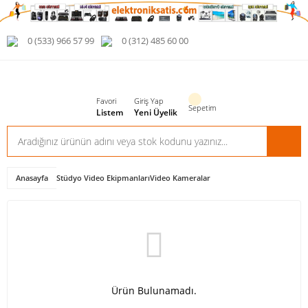
0 (533) 966 57 99
0 (312) 485 60 00
Favori
Giriş Yap
Sepetim
Listem
Yeni Üyelik
Anasayfa
Stüdyo Video Ekipmanları
Video Kameralar
Ürün Bulunamadı.