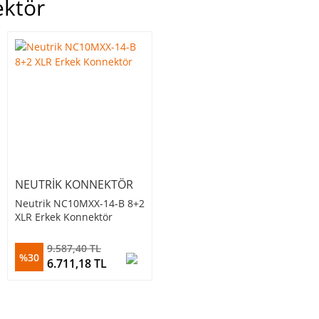
ektör
NEUTRIK KONNEKTÖR
Neutrik NC10MXX-14-B 8+2
XLR Erkek Konnektör
9.587,40 TL
%30
6.711,18 TL