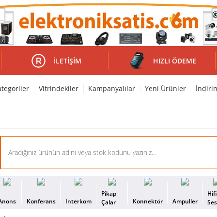
İLETIŞIM
HIZLI ÖDEME
tegoriler
Vitrindekiler
Kampanyalılar
Yeni Ürünler
İndiri
Pikap
Hif
Anons
Konferans
Interkom
Konnektör
Ampuller
Çalar
Se