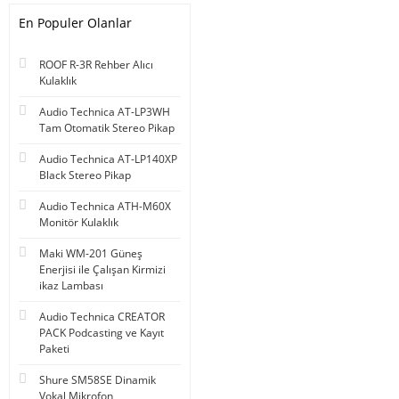
En Populer Olanlar
ROOF R-3R Rehber Alıcı
Kulaklık
Audio Technica AT-LP3WH
Tam Otomatik Stereo Pikap
Audio Technica AT-LP140XP
Black Stereo Pikap
Audio Technica ATH-M60X
Monitör Kulaklık
Maki WM-201 Güneş
Enerjisi ile Çalışan Kirmizi
ikaz Lambası
Audio Technica CREATOR
PACK Podcasting ve Kayıt
Paketi
Shure SM58SE Dinamik
Vokal Mikrofon