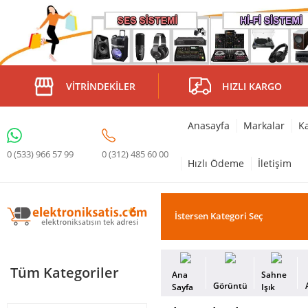
VITRINDEKILER
HIZLI KARGO
Anasayfa
Markalar
Ka
0 (312) 485 60 00
0 (533) 966 57 99
Hızlı Ödeme
İletişim
Tüm Kategoriler
Ana
Sahne
Görüntü
Sayfa
Işık