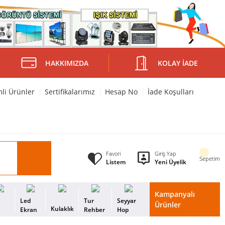
HAKKIMIZDA
KOLAY İADE
mli Ürünler
Sertifikalarımız
Hesap No
İade Koşulları
Favori
Giriş Yap
Sepetim
Listem
Yeni Üyelik
Kampanyalı
i
Led
Tur
Seyyar
Ürünler
Kulaklık
s
Ekran
Rehber
Hop