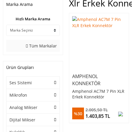
Xlr Erkek Konn
Marka Arama
Hızlı Marka Arama
Tüm Markalar
Ürün Grupları
AMPHENOL
Ses Sistemi
KONNEKTÖR
Amphenol AC7M 7 Pin XLR
Mikrofon
Erkek Konnektör
Analog Mikser
2.005,50 TL
%30
1.403,85 TL
Dijital Mikser