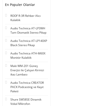
En Populer Olanlar
ROOF R-3R Rehber Alıcı
Kulaklık
Audio Technica AT-LP3WH
Tam Otomatik Stereo Pikap
Audio Technica AT-LP140XP
Black Stereo Pikap
Audio Technica ATH-M60X
Monitör Kulaklık
Maki WM-201 Güneş
Enerjisi ile Çalışan Kirmizi
ikaz Lambası
Audio Technica CREATOR
PACK Podcasting ve Kayıt
Paketi
Shure SM58SE Dinamik
Vokal Mikrofon