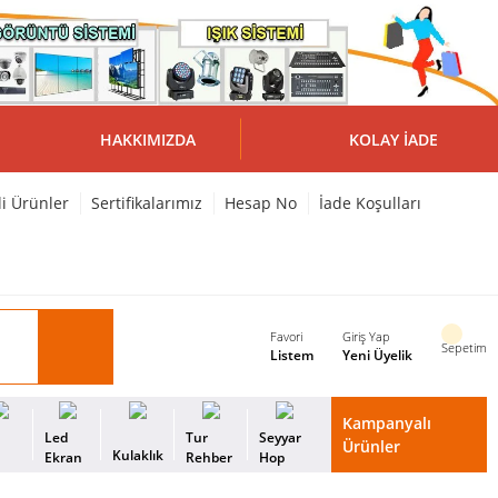
HAKKIMIZDA
KOLAY İADE
li Ürünler
Sertifikalarımız
Hesap No
İade Koşulları
Favori
Giriş Yap
Sepetim
Listem
Yeni Üyelik
Kampanyalı
i
Led
Tur
Seyyar
Ürünler
Kulaklık
s
Ekran
Rehber
Hop