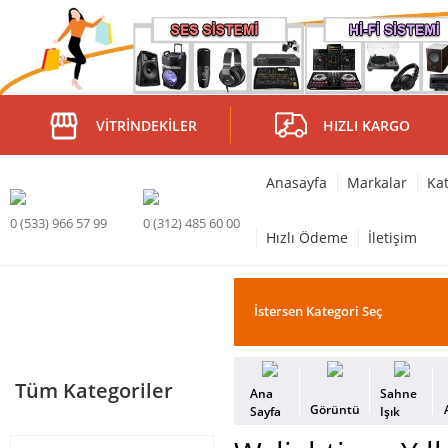
VITRINDEKILER
HIZLI KARGO
Anasayfa
Markalar
Kat
0 (533) 966 57 99
0 (312) 485 60 00
Hızlı Ödeme
İletişim
Tüm Kategoriler
Ana
Sahne
Görüntü
Sayfa
Işık