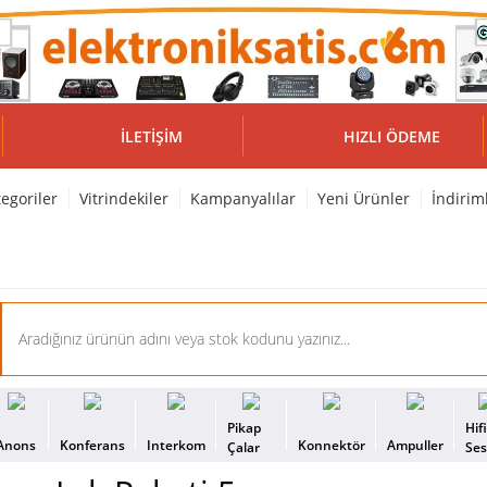
İLETIŞIM
HIZLI ÖDEME
egoriler
Vitrindekiler
Kampanyalılar
Yeni Ürünler
İndirim
Pikap
Hif
Anons
Konferans
Interkom
Konnektör
Ampuller
Çalar
Se