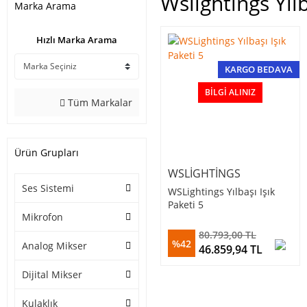
Wslightings Yılb
Marka Arama
Hızlı Marka Arama
KARGO BEDAVA
BILGI ALINIZ
Tüm Markalar
Ürün Grupları
WSLIGHTINGS
Ses Sistemi
WSLightings Yılbaşı Işık
Paketi 5
Mikrofon
80.793,00 TL
%42
Analog Mikser
46.859,94 TL
Dijital Mikser
Kulaklık