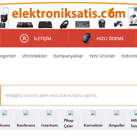
İLETIŞIM
HIZLI ÖDEME
egoriler
Vitrindekiler
Kampanyalılar
Yeni Ürünler
İndirim
Pikap
Hif
Anons
Konferans
Interkom
Konnektör
Ampuller
Çalar
Se