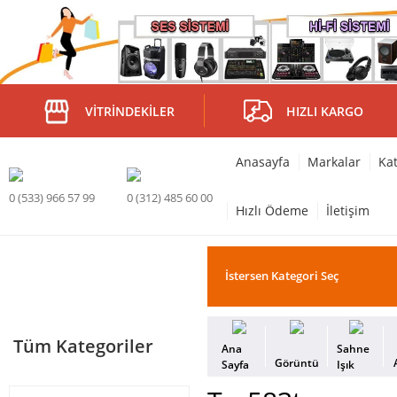
VITRINDEKILER
HIZLI KARGO
Anasayfa
Markalar
Kat
0 (533) 966 57 99
0 (312) 485 60 00
Hızlı Ödeme
İletişim
Tüm Kategoriler
Ana
Sahne
Görüntü
Sayfa
Işık