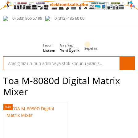
0 (533) 966 57 99
0 (312) 485 60 00
Favori
Giriş Yap
Sepetim
Listem
Yeni Üyelik
Toa M-8080d Digital Matrix
Mixer
%40