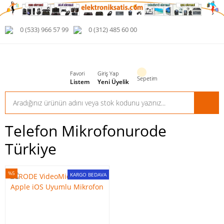
0 (533) 966 57 99
0 (312) 485 60 00
Favori
Giriş Yap
Sepetim
Listem
Yeni Üyelik
Telefon Mikrofonurode
Türkiye
%5
KARGO BEDAVA