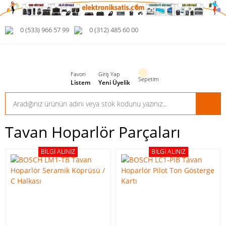
0 (533) 966 57 99
0 (312) 485 60 00
Favori
Giriş Yap
Sepetim
Listem
Yeni Üyelik
Tavan Hoparlör Parçaları
BILGI ALINIZ
BILGI ALINIZ