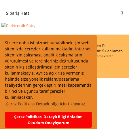
Sipariş Hattı
Sizlere daha iyi hizmet sunabilmek için web
Start Elektronik Sanayi ve Ticaret Limited Şirketi ©
sitemizde çerezler kullanılmaktadır. İnternet
Resimler Yazılar ve İçeriklerin Tüm hakları saklıdır ve İzinsiz Kullanılamaz.
sitemizin çalışması, analitik çalışmaların
Kredi kartı bilgileriniz 256bit SSL Sertifikası ile Korunmaktadır.
yürütülmesi ve tercihleriniz doğrultusunda
sitenin kişiselleştirilmesi için çerezler
kullanmaktayız. Ayrıca açık rıza vermeniz
halinde size yönelik reklam/pazarlama
faaliyetlerinin gerçekleştirilmesi kapsamında
birinci ve üçüncü taraf çerezler
kullanılacaktır.
Çerez Politikası Detaylı bilgi için tıklayınız.
Çerez Politikası Detaylı Bilgi Anladım
Okudum Onaylıyorum
Whatsapp