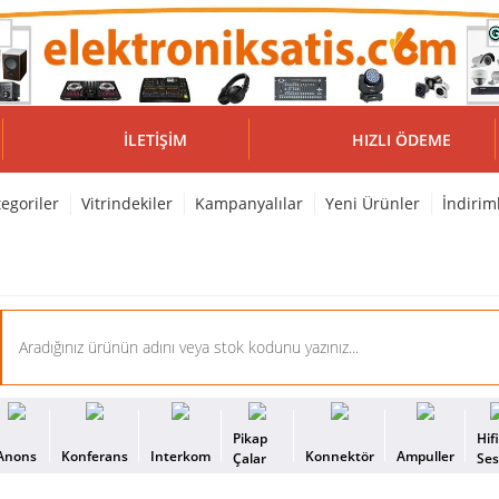
İLETIŞIM
HIZLI ÖDEME
egoriler
Vitrindekiler
Kampanyalılar
Yeni Ürünler
İndirim
Pikap
Hif
Anons
Konferans
Interkom
Konnektör
Ampuller
Çalar
Se