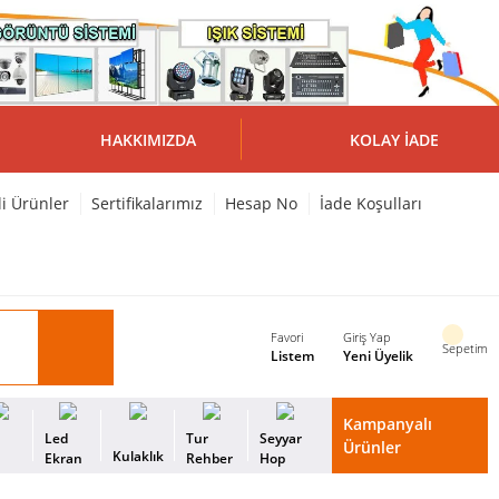
HAKKIMIZDA
KOLAY İADE
li Ürünler
Sertifikalarımız
Hesap No
İade Koşulları
Favori
Giriş Yap
Sepetim
Listem
Yeni Üyelik
Kampanyalı
i
Led
Tur
Seyyar
Ürünler
Kulaklık
s
Ekran
Rehber
Hop