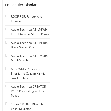
En Populer Olanlar
ROOF R-3R Rehber Alıcı
Kulaklık
Audio Technica AT-LP3WH
Tam Otomatik Stereo Pikap
Audio Technica AT-LP140XP
Black Stereo Pikap
Audio Technica ATH-M60X
Monitör Kulaklık
Maki WM-201 Güneş
Enerjisi ile Çalışan Kirmizi
ikaz Lambası
Audio Technica CREATOR
PACK Podcasting ve Kayıt
Paketi
Shure SM58SE Dinamik
Vokal Mikrofon