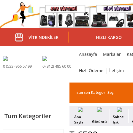
VITRINDEKILER
HIZLI KARGO
Anasayfa
Markalar
Kat
0 (533) 966 57 99
0 (312) 485 60 00
Hızlı Ödeme
İletişim
Tüm Kategoriler
Ana
Sahne
Görüntü
Sayfa
Işık