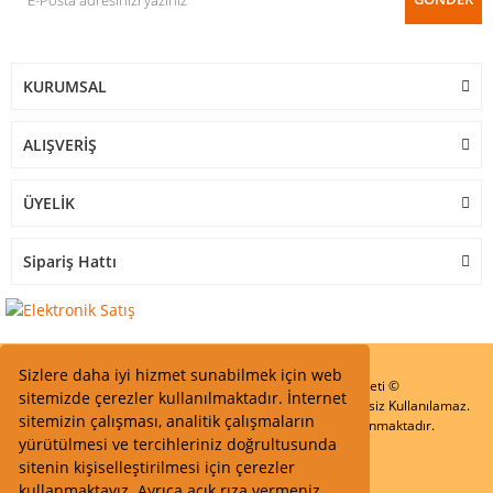
KURUMSAL
ALIŞVERİŞ
ÜYELİK
Sipariş Hattı
Sizlere daha iyi hizmet sunabilmek için web
Start Elektronik Sanayi ve Ticaret Limited Şirketi ©
sitemizde çerezler kullanılmaktadır. İnternet
Resimler Yazılar ve İçeriklerin Tüm hakları saklıdır ve İzinsiz Kullanılamaz.
sitemizin çalışması, analitik çalışmaların
Kredi kartı bilgileriniz 256bit SSL Sertifikası ile Korunmaktadır.
yürütülmesi ve tercihleriniz doğrultusunda
sitenin kişiselleştirilmesi için çerezler
kullanmaktayız. Ayrıca açık rıza vermeniz