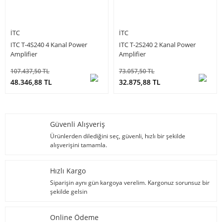
ITC
ITC
ITC T-4S240 4 Kanal Power
ITC T-2S240 2 Kanal Power
Amplifier
Amplifier
107.437,50 TL
73.057,50 TL
48.346,88 TL
32.875,88 TL
Güvenli Alışveriş
Ürünlerden dilediğini seç, güvenli, hızlı bir şekilde
alışverişini tamamla.
Hızlı Kargo
Siparişin aynı gün kargoya verelim. Kargonuz sorunsuz bir
şekilde gelsin
Online Ödeme