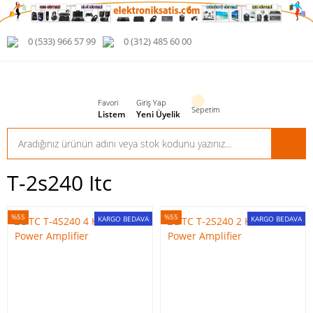
0 (533) 966 57 99
0 (312) 485 60 00
Favori
Giriş Yap
Sepetim
Listem
Yeni Üyelik
T-2s240 Itc
%55
%55
KARGO BEDAVA
KARGO BEDAVA