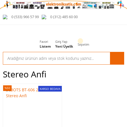
0 (533) 966 57 99
0 (312) 485 60 00
Favori
Giriş Yap
Sepetim
Listem
Yeni Üyelik
Stereo Anfi
%50
KARGO BEDAVA