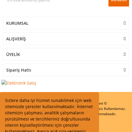
KURUMSAL
ALIŞVERİŞ
ÜYELİK
Sipariş Hattı
Sizlere daha iyi hizmet sunabilmek için web
Start Elektronik Sanayi ve Ticaret Limited Şirketi ©
sitemizde çerezler kullanılmaktadır. İnternet
Resimler Yazılar ve İçeriklerin Tüm hakları saklıdır ve İzinsiz Kullanılamaz.
sitemizin çalışması, analitik çalışmaların
Kredi kartı bilgileriniz 256bit SSL Sertifikası ile Korunmaktadır.
yürütülmesi ve tercihleriniz doğrultusunda
sitenin kişiselleştirilmesi için çerezler
kullanmaktayız. Ayrıca açık rıza vermeniz