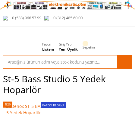
0 (533) 966 57 99
0 (312) 485 60 00
Favori
Giriş Yap
Sepetim
Listem
Yeni Üyelik
St-5 Bass Studio 5 Yedek
Hoparlör
%20
KARGO BEDAVA