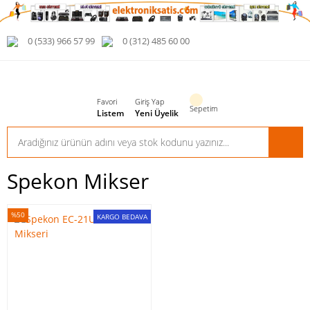
0 (533) 966 57 99
0 (312) 485 60 00
Favori
Giriş Yap
Sepetim
Listem
Yeni Üyelik
Spekon Mikser
%50
KARGO BEDAVA