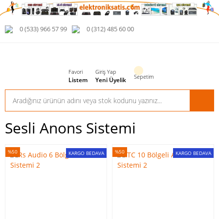
0 (533) 966 57 99
0 (312) 485 60 00
Favori
Giriş Yap
Sepetim
Listem
Yeni Üyelik
Sesli Anons Sistemi
%50
%50
KARGO BEDAVA
KARGO BEDAVA