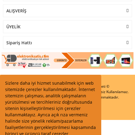
ALIŞVERİŞ
ÜYELİK
Sipariş Hattı
Sizlere daha iyi hizmet sunabilmek için web
Start Elektronik Sanayi ve Ticaret Limited Şirketi ©
sitemizde çerezler kullanılmaktadır. İnternet
Resimler Yazılar ve İçeriklerin Tüm hakları saklıdır ve İzinsiz Kullanılamaz.
sitemizin çalışması, analitik çalışmaların
Kredi kartı bilgileriniz 256bit SSL Sertifikası ile Korunmaktadır.
yürütülmesi ve tercihleriniz doğrultusunda
sitenin kişiselleştirilmesi için çerezler
kullanmaktayız. Ayrıca açık rıza vermeniz
halinde size yönelik reklam/pazarlama
faaliyetlerinin gerçekleştirilmesi kapsamında
birinci ve üçüncü taraf çerezler