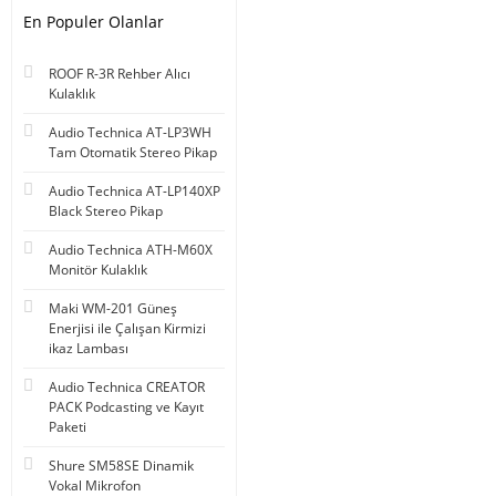
En Populer Olanlar
ROOF R-3R Rehber Alıcı
Kulaklık
Audio Technica AT-LP3WH
Tam Otomatik Stereo Pikap
Audio Technica AT-LP140XP
Black Stereo Pikap
Audio Technica ATH-M60X
Monitör Kulaklık
Maki WM-201 Güneş
Enerjisi ile Çalışan Kirmizi
ikaz Lambası
Audio Technica CREATOR
PACK Podcasting ve Kayıt
Paketi
Shure SM58SE Dinamik
Vokal Mikrofon