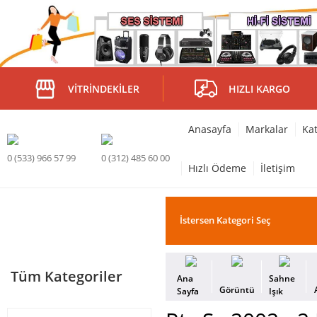
VITRINDEKILER
HIZLI KARGO
Anasayfa
Markalar
Kat
0 (533) 966 57 99
0 (312) 485 60 00
Hızlı Ödeme
İletişim
Tüm Kategoriler
Ana
Sahne
Görüntü
Sayfa
Işık