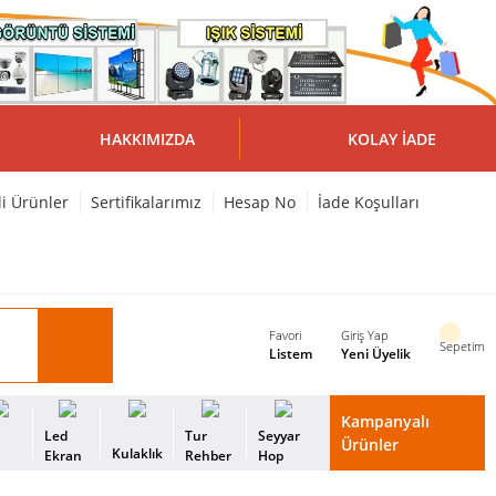
HAKKIMIZDA
KOLAY İADE
li Ürünler
Sertifikalarımız
Hesap No
İade Koşulları
Favori
Giriş Yap
Sepetim
Listem
Yeni Üyelik
Kampanyalı
i
Led
Tur
Seyyar
Ürünler
Kulaklık
s
Ekran
Rehber
Hop