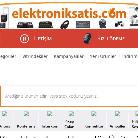
İLETIŞIM
HIZLI ÖDEME
egoriler
Vitrindekiler
Kampanyalılar
Yeni Ürünler
İndirim
Pikap
Hif
Anons
Konferans
Interkom
Konnektör
Ampuller
Çalar
Se