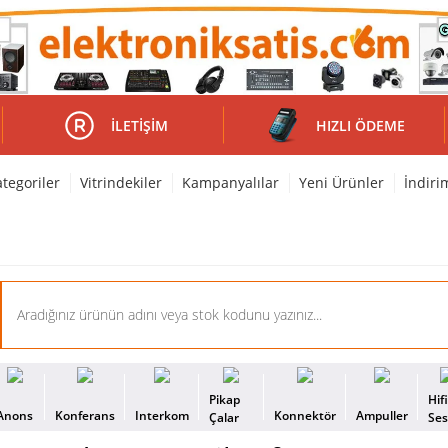
İLETIŞIM
HIZLI ÖDEME
tegoriler
Vitrindekiler
Kampanyalılar
Yeni Ürünler
İndiri
Pikap
Hif
Anons
Konferans
Interkom
Konnektör
Ampuller
Çalar
Se