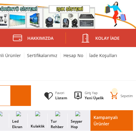
HAKKIMIZDA
KOLAY İADE
mli Ürünler
Sertifikalarımız
Hesap No
İade Koşulları
Favori
Giriş Yap
Sepetim
Listem
Yeni Üyelik
Kampanyalı
i
Led
Tur
Seyyar
Ürünler
Kulaklık
s
Ekran
Rehber
Hop