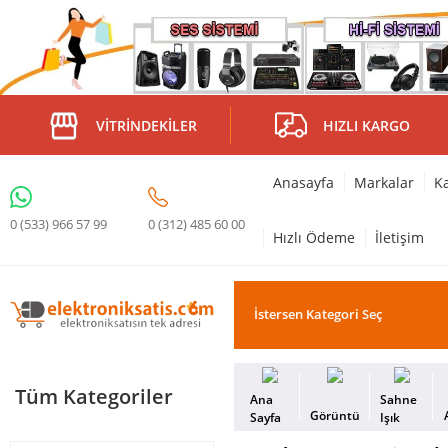
VITRINDEKILER
HIZLI KARGO
Anasayfa
Markalar
Ka
0 (312) 485 60 00
0 (533) 966 57 99
Hızlı Ödeme
İletişim
Tüm Kategoriler
Ana
Sahne
Görüntü
Sayfa
Işık