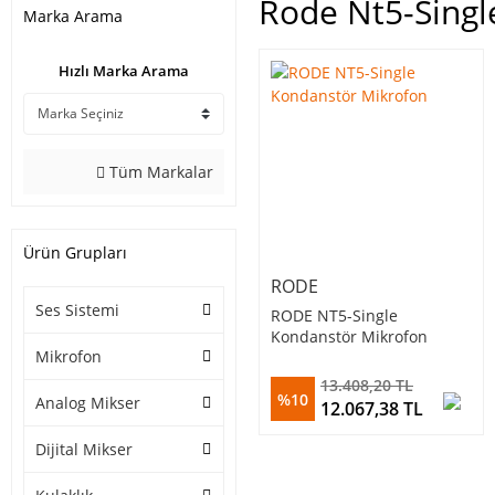
Rode Nt5-Singl
Marka Arama
Hızlı Marka Arama
Tüm Markalar
Ürün Grupları
RODE
Ses Sistemi
RODE NT5-Single
Kondanstör Mikrofon
Mikrofon
13.408,20 TL
%10
Analog Mikser
12.067,38 TL
Dijital Mikser