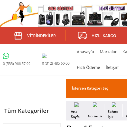
VITRINDEKILER
HIZLI KARGO
Anasayfa
Markalar
Ka
0 (312) 485 60 00
0 (533) 966 57 99
Hızlı Ödeme
İletişim
Tüm Kategoriler
Ana
Sahne
Görüntü
Sayfa
Işık