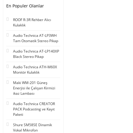
En Populer Olanlar
ROOF R-3R Rehber Alıcı
Kulaklık
Audio Technica AT-LP3WH
Tam Otomatik Stereo Pikap
Audio Technica AT-LP140XP
Black Stereo Pikap
Audio Technica ATH-M60X
Monitör Kulaklık
Maki WM-201 Güneş
Enerjisi ile Çalışan Kirmizi
ikaz Lambası
Audio Technica CREATOR
PACK Podcasting ve Kayıt
Paketi
Shure SM58SE Dinamik
Vokal Mikrofon