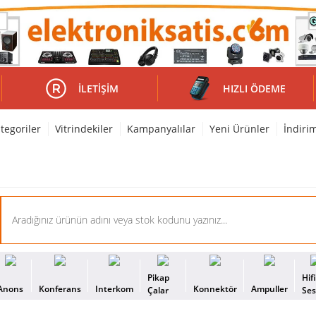
İLETIŞIM
HIZLI ÖDEME
tegoriler
Vitrindekiler
Kampanyalılar
Yeni Ürünler
İndiri
Pikap
Hif
Anons
Konferans
Interkom
Konnektör
Ampuller
Çalar
Se