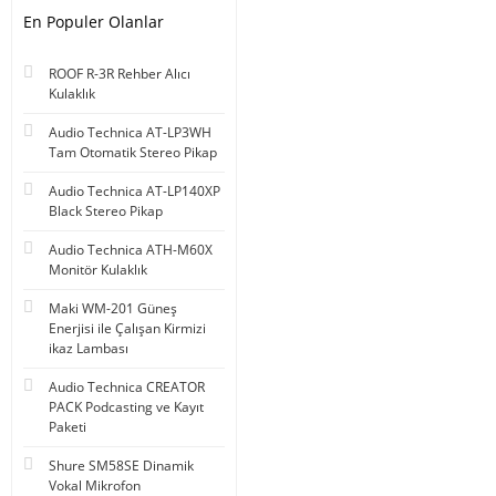
En Populer Olanlar
ROOF R-3R Rehber Alıcı
Kulaklık
Audio Technica AT-LP3WH
Tam Otomatik Stereo Pikap
Audio Technica AT-LP140XP
Black Stereo Pikap
Audio Technica ATH-M60X
Monitör Kulaklık
Maki WM-201 Güneş
Enerjisi ile Çalışan Kirmizi
ikaz Lambası
Audio Technica CREATOR
PACK Podcasting ve Kayıt
Paketi
Shure SM58SE Dinamik
Vokal Mikrofon