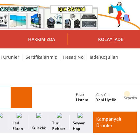
HAKKIMIZDA
KOLAY İADE
li Ürünler
Sertifikalarımız
Hesap No
İade Koşulları
Favori
Giriş Yap
Sepetim
Listem
Yeni Üyelik
Kampanyalı
i
Led
Tur
Seyyar
Ürünler
Kulaklık
s
Ekran
Rehber
Hop