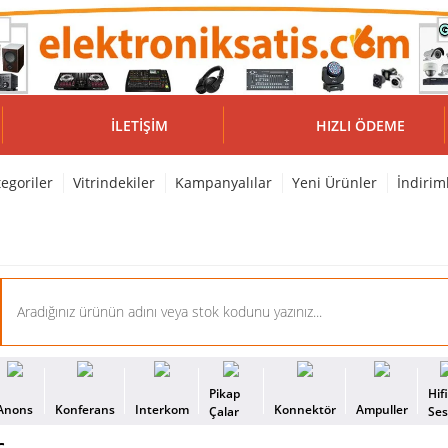
İLETIŞIM
HIZLI ÖDEME
egoriler
Vitrindekiler
Kampanyalılar
Yeni Ürünler
İndirim
Pikap
Hif
Anons
Konferans
Interkom
Konnektör
Ampuller
Çalar
Se