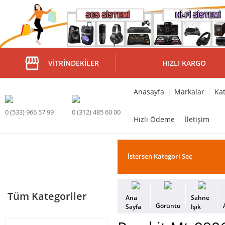
VITRINDEKILER
HIZLI KARGO
Anasayfa
Markalar
Kat
0 (533) 966 57 99
0 (312) 485 60 00
Hızlı Ödeme
İletişim
Tüm Kategoriler
Ana
Sahne
Görüntü
Sayfa
Işık