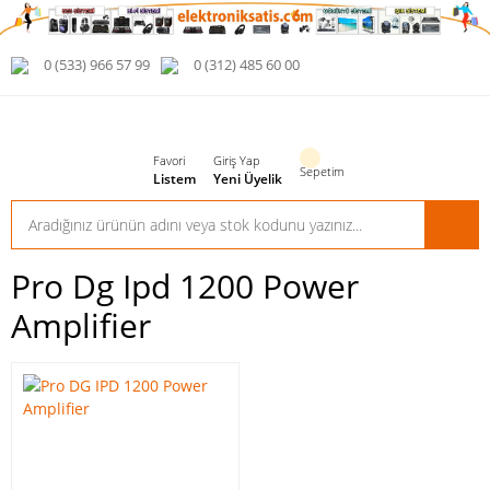
0 (533) 966 57 99
0 (312) 485 60 00
Favori
Giriş Yap
Sepetim
Listem
Yeni Üyelik
Pro Dg Ipd 1200 Power
Amplifier