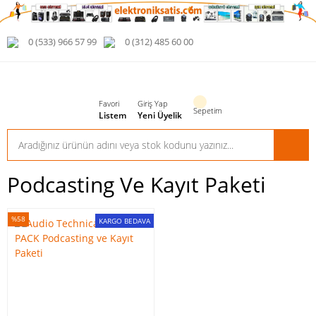
0 (533) 966 57 99
0 (312) 485 60 00
Favori
Giriş Yap
Sepetim
Listem
Yeni Üyelik
Podcasting Ve Kayıt Paketi
%58
KARGO BEDAVA