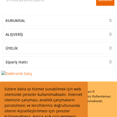
KURUMSAL
ALIŞVERİŞ
ÜYELİK
Sipariş Hattı
Sizlere daha iyi hizmet sunabilmek için web
Start Elektronik Sanayi ve Ticaret Limited Şirketi ©
sitemizde çerezler kullanılmaktadır. İnternet
Resimler Yazılar ve İçeriklerin Tüm hakları saklıdır ve İzinsiz Kullanılamaz.
sitemizin çalışması, analitik çalışmaların
Kredi kartı bilgileriniz 256bit SSL Sertifikası ile Korunmaktadır.
yürütülmesi ve tercihleriniz doğrultusunda
sitenin kişiselleştirilmesi için çerezler
kullanmaktayız. Ayrıca açık rıza vermeniz