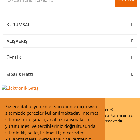
KURUMSAL
ALIŞVERİŞ
ÜYELİK
Sipariş Hattı
Sizlere daha iyi hizmet sunabilmek için web
Start Elektronik Sanayi ve Ticaret Limited Şirketi ©
sitemizde çerezler kullanılmaktadır. İnternet
Resimler Yazılar ve İçeriklerin Tüm hakları saklıdır ve İzinsiz Kullanılamaz.
sitemizin çalışması, analitik çalışmaların
Kredi kartı bilgileriniz 256bit SSL Sertifikası ile Korunmaktadır.
yürütülmesi ve tercihleriniz doğrultusunda
sitenin kişiselleştirilmesi için çerezler
kullanmaktayız. Ayrıca açık rıza vermeniz