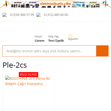
0 (533) 966 57 99
0 (312) 485 60 00
Favori
Giriş Yap
Sepetim
Listem
Yeni Üyelik
Ple-2cs
BILGI ALINIZ