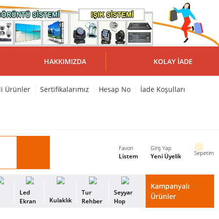
HAKKIMIZDA
KOLAY İADE
li Ürünler
Sertifikalarımız
Hesap No
İade Koşulları
Favori
Giriş Yap
Sepetim
Listem
Yeni Üyelik
Kampanyalı
i
Led
Tur
Seyyar
Ürünler
Kulaklık
s
Ekran
Rehber
Hop