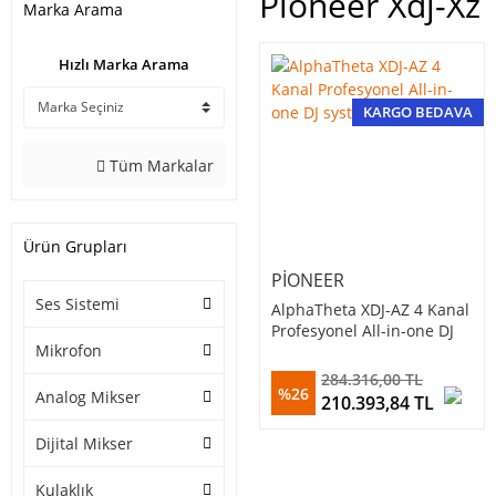
Pioneer Xdj-Xz
Marka Arama
Hızlı Marka Arama
KARGO BEDAVA
Tüm Markalar
Ürün Grupları
PIONEER
Ses Sistemi
AlphaTheta XDJ-AZ 4 Kanal
Profesyonel All-in-one DJ
Mikrofon
system
284.316,00 TL
%26
Analog Mikser
210.393,84 TL
Dijital Mikser
Kulaklık