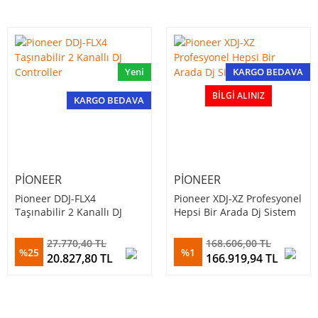
Yeni
KARGO BEDAVA
BILGI ALINIZ
KARGO BEDAVA
PIONEER
PIONEER
Pioneer DDJ-FLX4
Pioneer XDJ-XZ Profesyonel
Taşınabilir 2 Kanallı DJ
Hepsi Bir Arada Dj Sistem
Controller
27.770,40 TL
168.606,00 TL
%25
%1
20.827,80 TL
166.919,94 TL