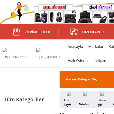
VITRINDEKILER
HIZLI KARGO
Anasayfa
Markalar
Kat
0 (533) 966 57 99
0 (312) 485 60 00
Hızlı Ödeme
İletişim
Tüm Kategoriler
Ana
Sahne
Görüntü
Sayfa
Işık