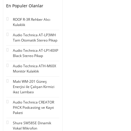
En Populer Olanlar
ROOF R-3R Rehber Alıcı
Kulaklık
Audio Technica AT-LP3WH
Tam Otomatik Stereo Pikap
Audio Technica AT-LP140XP
Black Stereo Pikap
Audio Technica ATH-M60X
Monitör Kulaklık
Maki WM-201 Güneş
Enerjisi ile Çalışan Kirmizi
ikaz Lambası
Audio Technica CREATOR
PACK Podcasting ve Kayıt
Paketi
Shure SM58SE Dinamik
Vokal Mikrofon