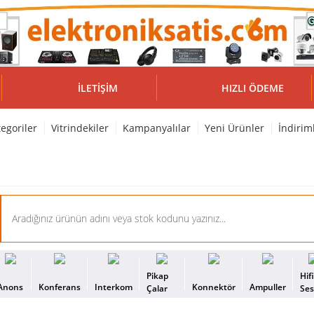
İLETIŞIM
HIZLI ÖDEME
egoriler
Vitrindekiler
Kampanyalılar
Yeni Ürünler
İndirim
Pikap
Hif
Anons
Konferans
Interkom
Konnektör
Ampuller
Çalar
Se