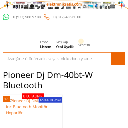
0 (533) 966 57 99
0 (312) 485 60 00
Favori
Giriş Yap
Sepetim
Listem
Yeni Üyelik
Pioneer Dj Dm-40bt-W
Bluetooth
BILGI ALINIZ
%5
KARGO BEDAVA