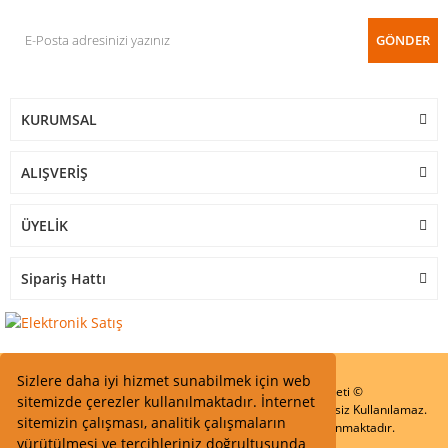
GÖNDER
KURUMSAL
ALIŞVERİŞ
ÜYELİK
Sipariş Hattı
Sizlere daha iyi hizmet sunabilmek için web
Start Elektronik Sanayi ve Ticaret Limited Şirketi ©
sitemizde çerezler kullanılmaktadır. İnternet
Resimler Yazılar ve İçeriklerin Tüm hakları saklıdır ve İzinsiz Kullanılamaz.
sitemizin çalışması, analitik çalışmaların
Kredi kartı bilgileriniz 256bit SSL Sertifikası ile Korunmaktadır.
yürütülmesi ve tercihleriniz doğrultusunda