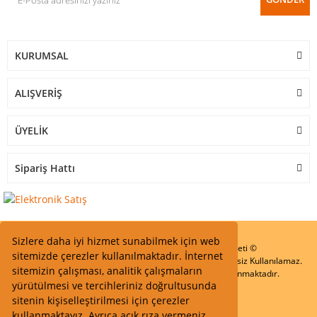
KURUMSAL
ALIŞVERİŞ
ÜYELİK
Sipariş Hattı
Sizlere daha iyi hizmet sunabilmek için web
Start Elektronik Sanayi ve Ticaret Limited Şirketi ©
sitemizde çerezler kullanılmaktadır. İnternet
Resimler Yazılar ve İçeriklerin Tüm hakları saklıdır ve İzinsiz Kullanılamaz.
sitemizin çalışması, analitik çalışmaların
Kredi kartı bilgileriniz 256bit SSL Sertifikası ile Korunmaktadır.
yürütülmesi ve tercihleriniz doğrultusunda
sitenin kişiselleştirilmesi için çerezler
kullanmaktayız. Ayrıca açık rıza vermeniz