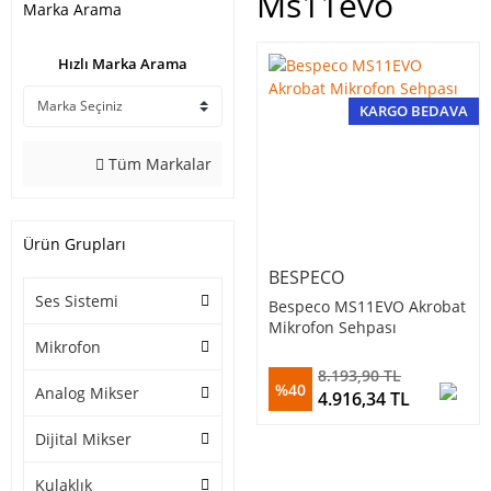
Ms11evo
Marka Arama
Hızlı Marka Arama
KARGO BEDAVA
Tüm Markalar
Ürün Grupları
BESPECO
Ses Sistemi
Bespeco MS11EVO Akrobat
Mikrofon Sehpası
Mikrofon
8.193,90 TL
%40
Analog Mikser
4.916,34 TL
Dijital Mikser
Kulaklık