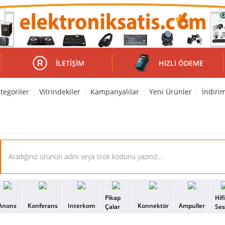
İLETIŞIM
HIZLI ÖDEME
tegoriler
Vitrindekiler
Kampanyalılar
Yeni Ürünler
İndiri
Pikap
Hif
Anons
Konferans
Interkom
Konnektör
Ampuller
Çalar
Se