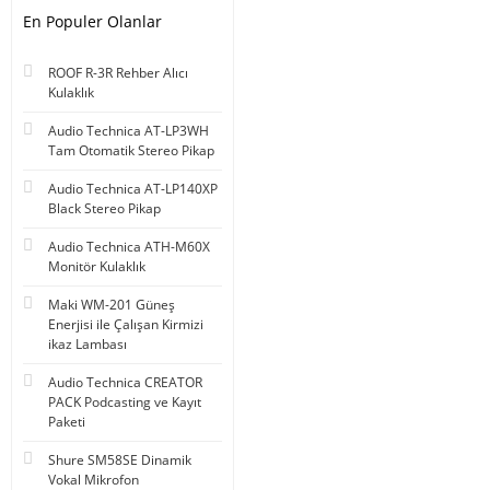
En Populer Olanlar
ROOF R-3R Rehber Alıcı
Kulaklık
Audio Technica AT-LP3WH
Tam Otomatik Stereo Pikap
Audio Technica AT-LP140XP
Black Stereo Pikap
Audio Technica ATH-M60X
Monitör Kulaklık
Maki WM-201 Güneş
Enerjisi ile Çalışan Kirmizi
ikaz Lambası
Audio Technica CREATOR
PACK Podcasting ve Kayıt
Paketi
Shure SM58SE Dinamik
Vokal Mikrofon