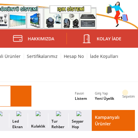
HAKKIMIZDA
KOLAY İADE
mli Ürünler
Sertifikalarımız
Hesap No
İade Koşulları
Favori
Giriş Yap
Sepetim
Listem
Yeni Üyelik
Kampanyalı
i
Led
Tur
Seyyar
Ürünler
Kulaklık
s
Ekran
Rehber
Hop