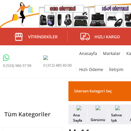
VITRINDEKILER
HIZLI KARGO
Anasayfa
Markalar
Ka
0 (312) 485 60 00
0 (533) 966 57 99
Hızlı Ödeme
İletişim
Tüm Kategoriler
Ana
Sahne
Görüntü
Sayfa
Işık