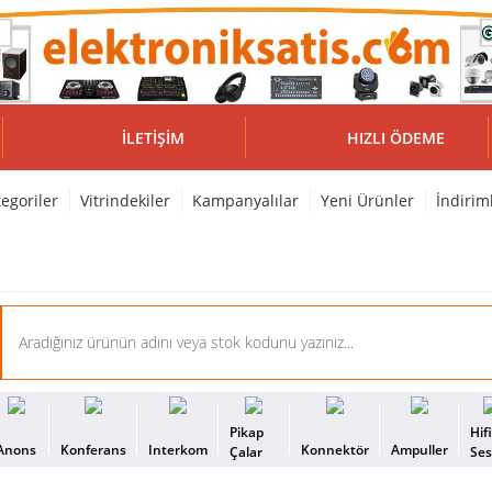
İLETIŞIM
HIZLI ÖDEME
egoriler
Vitrindekiler
Kampanyalılar
Yeni Ürünler
İndirim
Pikap
Hif
Anons
Konferans
Interkom
Konnektör
Ampuller
Çalar
Se