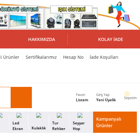
HAKKIMIZDA
KOLAY İADE
li Ürünler
Sertifikalarımız
Hesap No
İade Koşulları
Favori
Giriş Yap
Sepetim
Listem
Yeni Üyelik
Kampanyalı
i
Led
Tur
Seyyar
Ürünler
Kulaklık
s
Ekran
Rehber
Hop