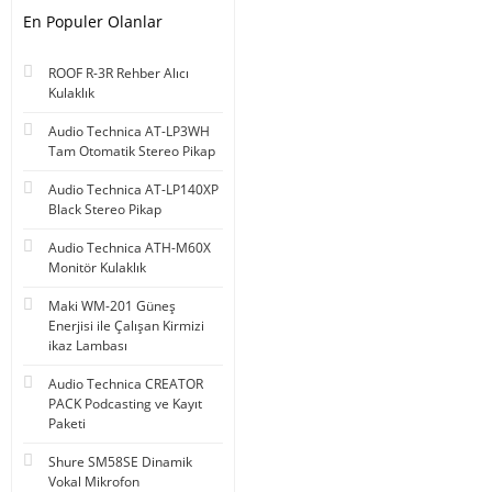
En Populer Olanlar
ROOF R-3R Rehber Alıcı
Kulaklık
Audio Technica AT-LP3WH
Tam Otomatik Stereo Pikap
Audio Technica AT-LP140XP
Black Stereo Pikap
Audio Technica ATH-M60X
Monitör Kulaklık
Maki WM-201 Güneş
Enerjisi ile Çalışan Kirmizi
ikaz Lambası
Audio Technica CREATOR
PACK Podcasting ve Kayıt
Paketi
Shure SM58SE Dinamik
Vokal Mikrofon