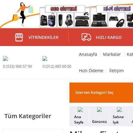
VITRINDEKILER
HIZLI KARGO
Anasayfa
Markalar
Kat
0 (533) 966 57 99
0 (312) 485 60 00
Hızlı Ödeme
İletişim
Tüm Kategoriler
Ana
Sahne
Görüntü
Sayfa
Işık