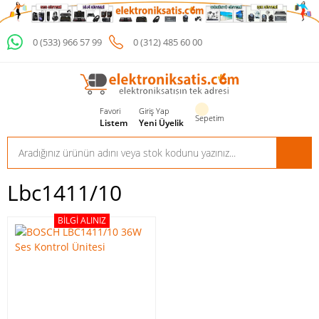
0 (533) 966 57 99
0 (312) 485 60 00
Favori
Giriş Yap
Sepetim
Listem
Yeni Üyelik
Lbc1411/10
BILGI ALINIZ