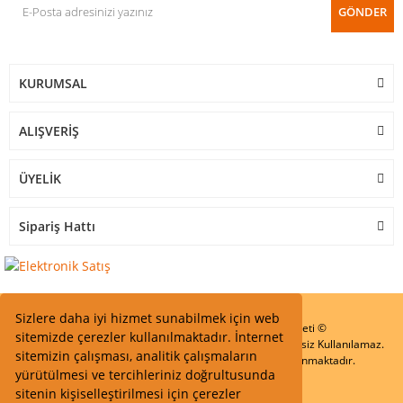
GÖNDER
KURUMSAL
ALIŞVERİŞ
ÜYELİK
Sipariş Hattı
Sizlere daha iyi hizmet sunabilmek için web
Start Elektronik Sanayi ve Ticaret Limited Şirketi ©
sitemizde çerezler kullanılmaktadır. İnternet
Resimler Yazılar ve İçeriklerin Tüm hakları saklıdır ve İzinsiz Kullanılamaz.
sitemizin çalışması, analitik çalışmaların
Kredi kartı bilgileriniz 256bit SSL Sertifikası ile Korunmaktadır.
yürütülmesi ve tercihleriniz doğrultusunda
sitenin kişiselleştirilmesi için çerezler