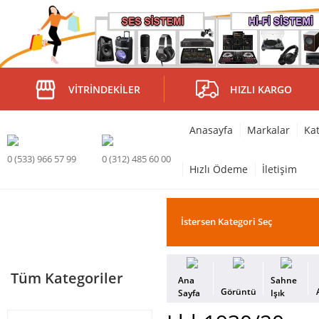
VITRINDEKILER
HIZLI KARGO
Anasayfa
Markalar
Kat
0 (533) 966 57 99
0 (312) 485 60 00
Hızlı Ödeme
İletişim
Tüm Kategoriler
Ana
Sahne
Görüntü
Sayfa
Işık