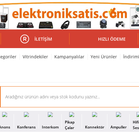
İLETIŞIM
HIZLI ÖDEME
egoriler
Vitrindekiler
Kampanyalılar
Yeni Ürünler
İndirim
Pikap
Hif
Anons
Konferans
Interkom
Konnektör
Ampuller
Çalar
Se