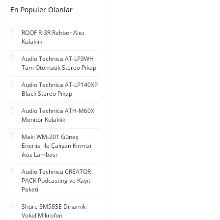
En Populer Olanlar
ROOF R-3R Rehber Alıcı
Kulaklık
Audio Technica AT-LP3WH
Tam Otomatik Stereo Pikap
Audio Technica AT-LP140XP
Black Stereo Pikap
Audio Technica ATH-M60X
Monitör Kulaklık
Maki WM-201 Güneş
Enerjisi ile Çalışan Kirmizi
ikaz Lambası
Audio Technica CREATOR
PACK Podcasting ve Kayıt
Paketi
Shure SM58SE Dinamik
Vokal Mikrofon