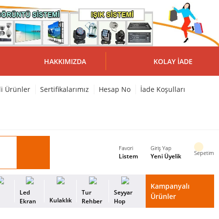
HAKKIMIZDA
KOLAY İADE
li Ürünler
Sertifikalarımız
Hesap No
İade Koşulları
Favori
Giriş Yap
Sepetim
Listem
Yeni Üyelik
Kampanyalı
i
Led
Tur
Seyyar
Ürünler
Kulaklık
s
Ekran
Rehber
Hop