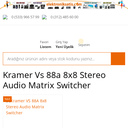
0 (533) 966 57 99
0 (312) 485 60 00
Favori
Giriş Yap
Sepetim
Listem
Yeni Üyelik
Kramer Vs 88a 8x8 Stereo
Audio Matrix Switcher
%60