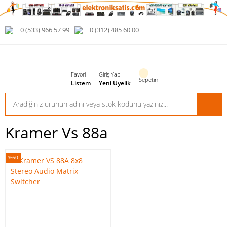
0 (533) 966 57 99
0 (312) 485 60 00
Favori
Giriş Yap
Sepetim
Listem
Yeni Üyelik
Kramer Vs 88a
%60