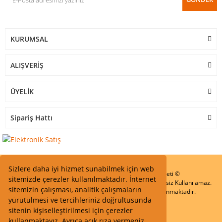
KURUMSAL
ALIŞVERİŞ
ÜYELİK
Sipariş Hattı
Sizlere daha iyi hizmet sunabilmek için web
Start Elektronik Sanayi ve Ticaret Limited Şirketi ©
sitemizde çerezler kullanılmaktadır. İnternet
Resimler Yazılar ve İçeriklerin Tüm hakları saklıdır ve İzinsiz Kullanılamaz.
sitemizin çalışması, analitik çalışmaların
Kredi kartı bilgileriniz 256bit SSL Sertifikası ile Korunmaktadır.
yürütülmesi ve tercihleriniz doğrultusunda
sitenin kişiselleştirilmesi için çerezler
kullanmaktayız. Ayrıca açık rıza vermeniz