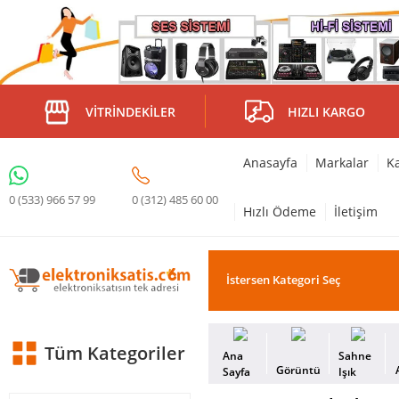
VITRINDEKILER
HIZLI KARGO
Anasayfa
Markalar
Ka
0 (312) 485 60 00
0 (533) 966 57 99
Hızlı Ödeme
İletişim
Tüm Kategoriler
Ana
Sahne
Görüntü
Sayfa
Işık