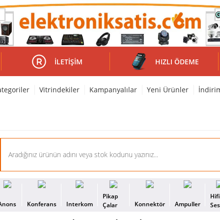
İLETIŞIM
HIZLI ÖDEME
tegoriler
Vitrindekiler
Kampanyalılar
Yeni Ürünler
İndiri
Pikap
Hif
Anons
Konferans
Interkom
Konnektör
Ampuller
Çalar
Se