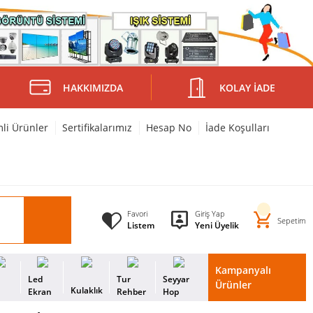
HAKKIMIZDA
KOLAY İADE
mli Ürünler
Sertifikalarımız
Hesap No
İade Koşulları
Favori
Giriş Yap
Sepetim
Listem
Yeni Üyelik
Kampanyalı
i
Led
Tur
Seyyar
Ürünler
Kulaklık
s
Ekran
Rehber
Hop