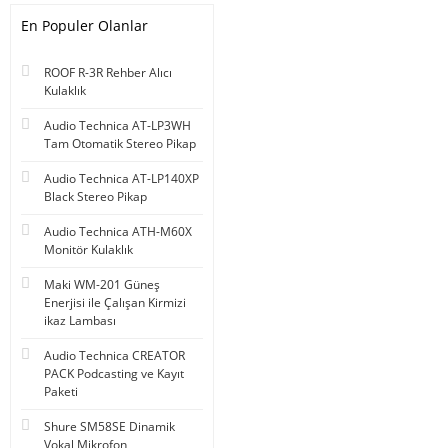
En Populer Olanlar
ROOF R-3R Rehber Alıcı
Kulaklık
Audio Technica AT-LP3WH
Tam Otomatik Stereo Pikap
Audio Technica AT-LP140XP
Black Stereo Pikap
Audio Technica ATH-M60X
Monitör Kulaklık
Maki WM-201 Güneş
Enerjisi ile Çalışan Kirmizi
ikaz Lambası
Audio Technica CREATOR
PACK Podcasting ve Kayıt
Paketi
Shure SM58SE Dinamik
Vokal Mikrofon