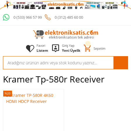
0 (533) 966 57 99
0 (312) 485 60 00
Favori
Giriş Yap
Sepetim
Listem
Yeni Üyelik
Kramer Tp-580r Receiver
%20