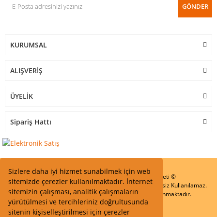
GÖNDER
KURUMSAL
ALIŞVERİŞ
ÜYELİK
Sipariş Hattı
Sizlere daha iyi hizmet sunabilmek için web
Start Elektronik Sanayi ve Ticaret Limited Şirketi ©
sitemizde çerezler kullanılmaktadır. İnternet
Resimler Yazılar ve İçeriklerin Tüm hakları saklıdır ve İzinsiz Kullanılamaz.
sitemizin çalışması, analitik çalışmaların
Kredi kartı bilgileriniz 256bit SSL Sertifikası ile Korunmaktadır.
yürütülmesi ve tercihleriniz doğrultusunda
sitenin kişiselleştirilmesi için çerezler