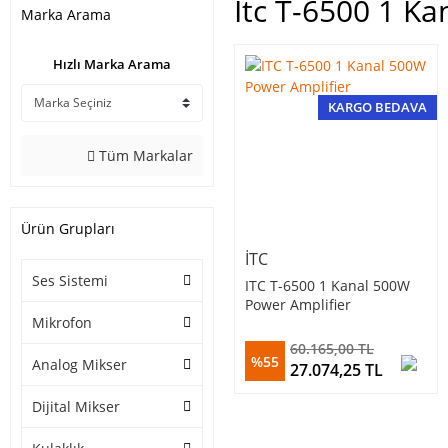
Itc T-6500 1 Ka
Marka Arama
Hızlı Marka Arama
KARGO BEDAVA
Tüm Markalar
Ürün Grupları
ITC
Ses Sistemi
ITC T-6500 1 Kanal 500W
Power Amplifier
Mikrofon
60.165,00 TL
%55
Analog Mikser
27.074,25 TL
Dijital Mikser