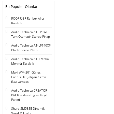
En Populer Olanlar
ROOF R-3R Rehber Alıcı
Kulaklık
Audio Technica AT-LP3WH
Tam Otomatik Stereo Pikap
Audio Technica AT-LP140XP
Black Stereo Pikap
Audio Technica ATH-M60X
Monitör Kulaklık
Maki WM-201 Güneş
Enerjisi ile Çalışan Kirmizi
ikaz Lambası
Audio Technica CREATOR
PACK Podcasting ve Kayıt
Paketi
Shure SM58SE Dinamik
Vokal Mikrofon