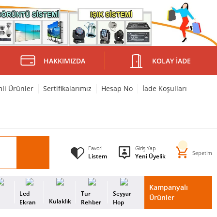
HAKKIMIZDA
KOLAY İADE
mli Ürünler
Sertifikalarımız
Hesap No
İade Koşulları
Favori
Giriş Yap
Sepetim
Listem
Yeni Üyelik
Kampanyalı
i
Led
Tur
Seyyar
Ürünler
Kulaklık
s
Ekran
Rehber
Hop