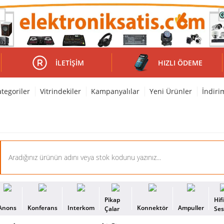
İLETIŞIM
HIZLI ÖDEME
tegoriler
Vitrindekiler
Kampanyalılar
Yeni Ürünler
İndiri
Pikap
Hif
Anons
Konferans
Interkom
Konnektör
Ampuller
Çalar
Se