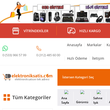
VITRINDEKILER
HIZLI KARGO
Anasayfa
Markalar
Ka
0 (312) 485 60 00
0 (533) 966 57 99
Hızlı Ödeme
İletişim
Tüm Kategoriler
Ana
Sahne
Görüntü
Sayfa
Işık