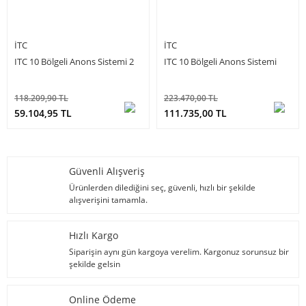
ITC
ITC
ITC 10 Bölgeli Anons Sistemi 2
ITC 10 Bölgeli Anons Sistemi
118.209,90 TL
223.470,00 TL
59.104,95 TL
111.735,00 TL
Güvenli Alışveriş
Ürünlerden dilediğini seç, güvenli, hızlı bir şekilde
alışverişini tamamla.
Hızlı Kargo
Siparişin aynı gün kargoya verelim. Kargonuz sorunsuz bir
şekilde gelsin
Online Ödeme