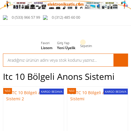
0 (533) 966 57 99
0 (312) 485 60 00
Favori
Giriş Yap
Sepetim
Listem
Yeni Üyelik
Itc 10 Bölgeli Anons Sistemi
%50
%50
KARGO BEDAVA
KARGO BEDAVA