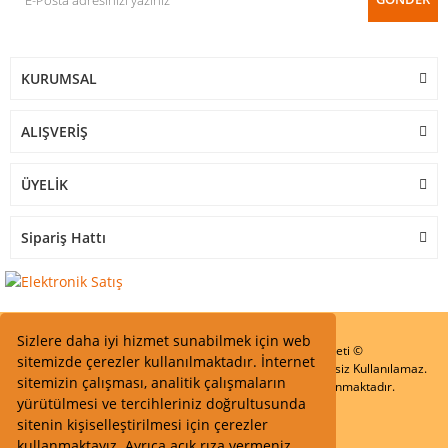
KURUMSAL
ALIŞVERİŞ
ÜYELİK
Sipariş Hattı
Sizlere daha iyi hizmet sunabilmek için web
Start Elektronik Sanayi ve Ticaret Limited Şirketi ©
sitemizde çerezler kullanılmaktadır. İnternet
Resimler Yazılar ve İçeriklerin Tüm hakları saklıdır ve İzinsiz Kullanılamaz.
sitemizin çalışması, analitik çalışmaların
Kredi kartı bilgileriniz 256bit SSL Sertifikası ile Korunmaktadır.
yürütülmesi ve tercihleriniz doğrultusunda
sitenin kişiselleştirilmesi için çerezler
kullanmaktayız. Ayrıca açık rıza vermeniz