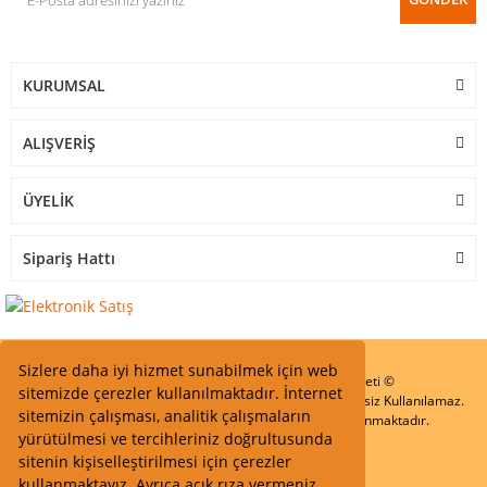
KURUMSAL
ALIŞVERİŞ
ÜYELİK
Sipariş Hattı
Sizlere daha iyi hizmet sunabilmek için web
Start Elektronik Sanayi ve Ticaret Limited Şirketi ©
sitemizde çerezler kullanılmaktadır. İnternet
Resimler Yazılar ve İçeriklerin Tüm hakları saklıdır ve İzinsiz Kullanılamaz.
sitemizin çalışması, analitik çalışmaların
Kredi kartı bilgileriniz 256bit SSL Sertifikası ile Korunmaktadır.
yürütülmesi ve tercihleriniz doğrultusunda
sitenin kişiselleştirilmesi için çerezler
kullanmaktayız. Ayrıca açık rıza vermeniz