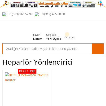
0 (533) 966 57 99
0 (312) 485 60 00
Favori
Giriş Yap
Sepetim
Listem
Yeni Üyelik
Hoparlör Yönlendirici
BILGI ALINIZ