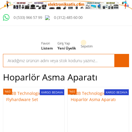
0 (533) 966 57 99
0 (312) 485 60 00
Favori
Giriş Yap
Sepetim
Listem
Yeni Üyelik
Hoparlör Asma Aparatı
%60
%60
KARGO BEDAVA
KARGO BEDAVA