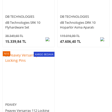
DB TECHNOLOGIES
DB TECHNOLOGIES
dB Technologies SRK 10
dB Technologies DRK 10
Flyhardware Set
Hoparlör Asma Aparatı
38.349,60 TL
119.016,00 TL
15.339,84 TL
47.606,40 TL
%10
KARGO BEDAVA
PEAVEY
Peavey Versarray 112 Locking