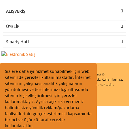
ALIŞVERİŞ
ÜYELİK
Sipariş Hattı
Sizlere daha iyi hizmet sunabilmek için web
Start Elektronik Sanayi ve Ticaret Limited Şirketi ©
sitemizde çerezler kullanılmaktadır. İnternet
Resimler Yazılar ve İçeriklerin Tüm hakları saklıdır ve İzinsiz Kullanılamaz.
sitemizin çalışması, analitik çalışmaların
Kredi kartı bilgileriniz 256bit SSL Sertifikası ile Korunmaktadır.
yürütülmesi ve tercihleriniz doğrultusunda
sitenin kişiselleştirilmesi için çerezler
kullanmaktayız. Ayrıca açık rıza vermeniz
halinde size yönelik reklam/pazarlama
faaliyetlerinin gerçekleştirilmesi kapsamında
birinci ve üçüncü taraf çerezler
kullanılacaktır.