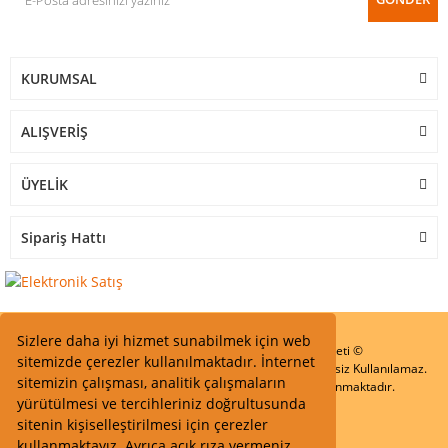
KURUMSAL
ALIŞVERİŞ
ÜYELİK
Sipariş Hattı
Sizlere daha iyi hizmet sunabilmek için web
Start Elektronik Sanayi ve Ticaret Limited Şirketi ©
sitemizde çerezler kullanılmaktadır. İnternet
Resimler Yazılar ve İçeriklerin Tüm hakları saklıdır ve İzinsiz Kullanılamaz.
sitemizin çalışması, analitik çalışmaların
Kredi kartı bilgileriniz 256bit SSL Sertifikası ile Korunmaktadır.
yürütülmesi ve tercihleriniz doğrultusunda
sitenin kişiselleştirilmesi için çerezler
kullanmaktayız. Ayrıca açık rıza vermeniz