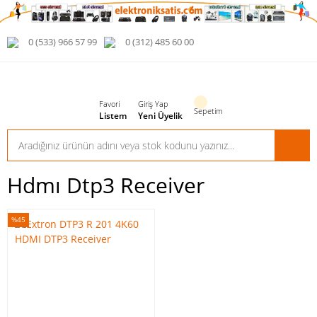
0 (533) 966 57 99
0 (312) 485 60 00
Favori
Giriş Yap
Sepetim
Listem
Yeni Üyelik
Hdmı Dtp3 Receiver
%45