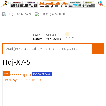
0 (533) 966 57 99
0 (312) 485 60 00
Favori
Giriş Yap
Sepetim
Listem
Yeni Üyelik
Hdj-X7-S
%15
KARGO BEDAVA