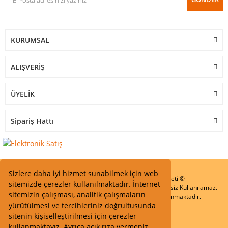
KURUMSAL
ALIŞVERİŞ
ÜYELİK
Sipariş Hattı
Sizlere daha iyi hizmet sunabilmek için web
Start Elektronik Sanayi ve Ticaret Limited Şirketi ©
sitemizde çerezler kullanılmaktadır. İnternet
Resimler Yazılar ve İçeriklerin Tüm hakları saklıdır ve İzinsiz Kullanılamaz.
sitemizin çalışması, analitik çalışmaların
Kredi kartı bilgileriniz 256bit SSL Sertifikası ile Korunmaktadır.
yürütülmesi ve tercihleriniz doğrultusunda
sitenin kişiselleştirilmesi için çerezler
kullanmaktayız. Ayrıca açık rıza vermeniz