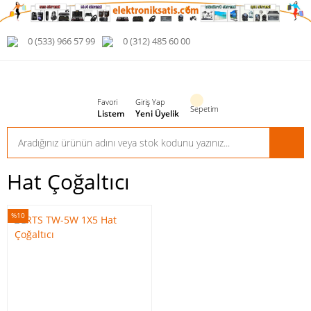
0 (533) 966 57 99
0 (312) 485 60 00
Favori
Giriş Yap
Sepetim
Listem
Yeni Üyelik
Hat Çoğaltıcı
%10