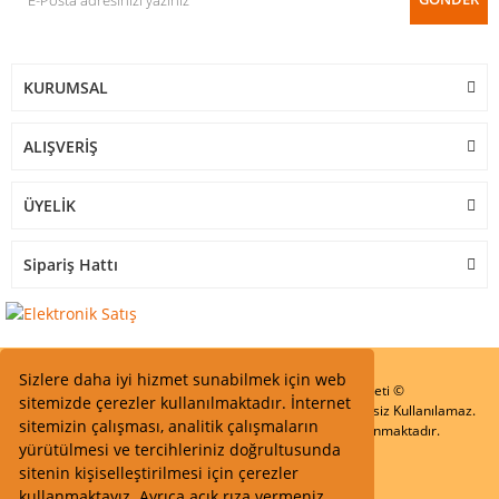
KURUMSAL
ALIŞVERİŞ
ÜYELİK
Sipariş Hattı
Sizlere daha iyi hizmet sunabilmek için web
Start Elektronik Sanayi ve Ticaret Limited Şirketi ©
sitemizde çerezler kullanılmaktadır. İnternet
Resimler Yazılar ve İçeriklerin Tüm hakları saklıdır ve İzinsiz Kullanılamaz.
sitemizin çalışması, analitik çalışmaların
Kredi kartı bilgileriniz 256bit SSL Sertifikası ile Korunmaktadır.
yürütülmesi ve tercihleriniz doğrultusunda
sitenin kişiselleştirilmesi için çerezler
kullanmaktayız. Ayrıca açık rıza vermeniz