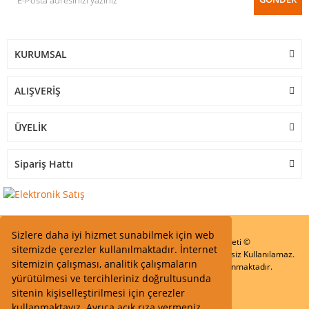
KURUMSAL
ALIŞVERİŞ
ÜYELİK
Sipariş Hattı
Sizlere daha iyi hizmet sunabilmek için web
Start Elektronik Sanayi ve Ticaret Limited Şirketi ©
sitemizde çerezler kullanılmaktadır. İnternet
Resimler Yazılar ve İçeriklerin Tüm hakları saklıdır ve İzinsiz Kullanılamaz.
sitemizin çalışması, analitik çalışmaların
Kredi kartı bilgileriniz 256bit SSL Sertifikası ile Korunmaktadır.
yürütülmesi ve tercihleriniz doğrultusunda
sitenin kişiselleştirilmesi için çerezler
kullanmaktayız. Ayrıca açık rıza vermeniz