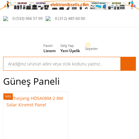
0 (533) 966 57 99
0 (312) 485 60 00
Favori
Giriş Yap
Sepetim
Listem
Yeni Üyelik
Güneş Paneli
%50