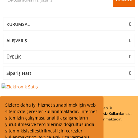
KURUMSAL
ALIŞVERİŞ
ÜYELİK
Sipariş Hattı
Sizlere daha iyi hizmet sunabilmek için web
Start Elektronik Sanayi ve Ticaret Limited Şirketi ©
sitemizde çerezler kullanılmaktadır. İnternet
Resimler Yazılar ve İçeriklerin Tüm hakları saklıdır ve İzinsiz Kullanılamaz.
sitemizin çalışması, analitik çalışmaların
Kredi kartı bilgileriniz 256bit SSL Sertifikası ile Korunmaktadır.
yürütülmesi ve tercihleriniz doğrultusunda
sitenin kişiselleştirilmesi için çerezler
kullanmaktayız. Ayrıca açık rıza vermeniz