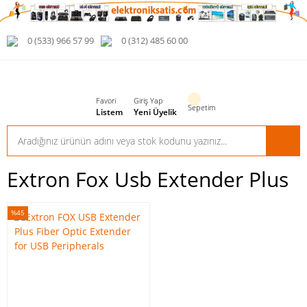
0 (533) 966 57 99
0 (312) 485 60 00
Favori
Giriş Yap
Sepetim
Listem
Yeni Üyelik
Extron Fox Usb Extender Plus
%45