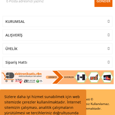
GÖNDER
KURUMSAL
ALIŞVERİŞ
ÜYELİK
Sipariş Hattı
Sizlere daha iyi hizmet sunabilmek için web
Start Elektronik Sanayi ve Ticaret Limited Şirketi ©
sitemizde çerezler kullanılmaktadır. İnternet
Resimler Yazılar ve İçeriklerin Tüm hakları saklıdır ve İzinsiz Kullanılamaz.
sitemizin çalışması, analitik çalışmaların
Kredi kartı bilgileriniz 256bit SSL Sertifikası ile Korunmaktadır.
yürütülmesi ve tercihleriniz doğrultusunda