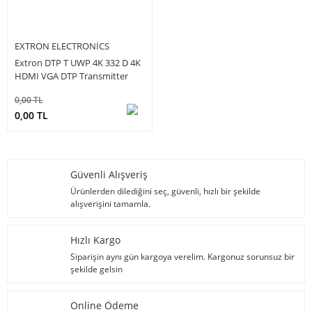
EXTRON ELECTRONICS
Extron DTP T UWP 4K 332 D 4K
HDMI VGA DTP Transmitter
0,00 TL
0,00 TL
Güvenli Alışveriş
Ürünlerden dilediğini seç, güvenli, hızlı bir şekilde
alışverişini tamamla.
Hızlı Kargo
Siparişin aynı gün kargoya verelim. Kargonuz sorunsuz bir
şekilde gelsin
Online Ödeme