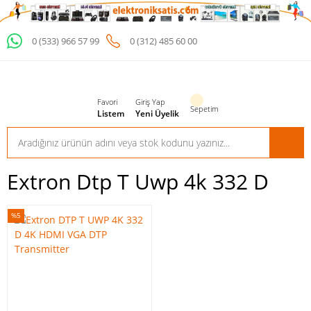
0 (533) 966 57 99
0 (312) 485 60 00
Favori
Giriş Yap
Sepetim
Listem
Yeni Üyelik
Extron Dtp T Uwp 4k 332 D
%5