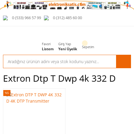
0 (533) 966 57 99
0 (312) 485 60 00
Favori
Giriş Yap
Sepetim
Listem
Yeni Üyelik
Extron Dtp T Dwp 4k 332 D
%5