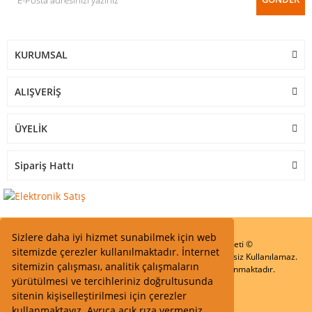
KURUMSAL
ALIŞVERİŞ
ÜYELİK
Sipariş Hattı
Sizlere daha iyi hizmet sunabilmek için web
Start Elektronik Sanayi ve Ticaret Limited Şirketi ©
sitemizde çerezler kullanılmaktadır. İnternet
Resimler Yazılar ve İçeriklerin Tüm hakları saklıdır ve İzinsiz Kullanılamaz.
sitemizin çalışması, analitik çalışmaların
Kredi kartı bilgileriniz 256bit SSL Sertifikası ile Korunmaktadır.
yürütülmesi ve tercihleriniz doğrultusunda
sitenin kişiselleştirilmesi için çerezler
kullanmaktayız. Ayrıca açık rıza vermeniz