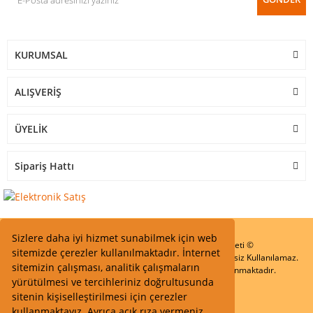
KURUMSAL
ALIŞVERİŞ
ÜYELİK
Sipariş Hattı
Sizlere daha iyi hizmet sunabilmek için web
Start Elektronik Sanayi ve Ticaret Limited Şirketi ©
sitemizde çerezler kullanılmaktadır. İnternet
Resimler Yazılar ve İçeriklerin Tüm hakları saklıdır ve İzinsiz Kullanılamaz.
sitemizin çalışması, analitik çalışmaların
Kredi kartı bilgileriniz 256bit SSL Sertifikası ile Korunmaktadır.
yürütülmesi ve tercihleriniz doğrultusunda
sitenin kişiselleştirilmesi için çerezler
kullanmaktayız. Ayrıca açık rıza vermeniz