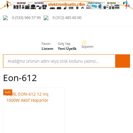
0 (533) 966 57 99
0 (312) 485 60 00
Favori
Giriş Yap
Sepetim
Listem
Yeni Üyelik
Eon-612
%40