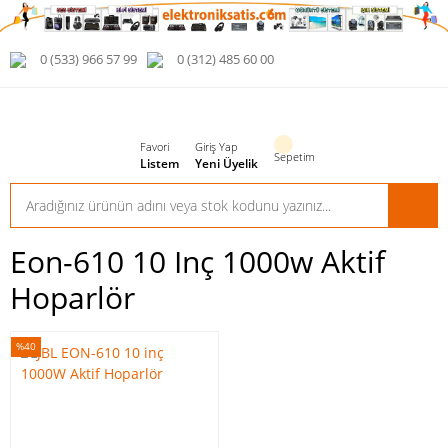
0 (533) 966 57 99
0 (312) 485 60 00
Favori
Giriş Yap
Sepetim
Listem
Yeni Üyelik
Eon-610 10 Inç 1000w Aktif
Hoparlör
%40