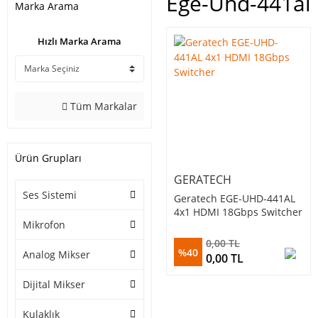
Ege-Uhd-441al
Marka Arama
Hızlı Marka Arama
Tüm Markalar
Ürün Grupları
GERATECH
Ses Sistemi
Geratech EGE-UHD-441AL
4x1 HDMI 18Gbps Switcher
Mikrofon
0,00 TL
%40
Analog Mikser
0,00 TL
Dijital Mikser
Kulaklık