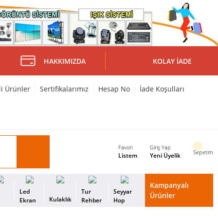
HAKKIMIZDA
KOLAY İADE
li Ürünler
Sertifikalarımız
Hesap No
İade Koşulları
Favori
Giriş Yap
Sepetim
Listem
Yeni Üyelik
Kampanyalı
i
Led
Tur
Seyyar
Ürünler
Kulaklık
s
Ekran
Rehber
Hop