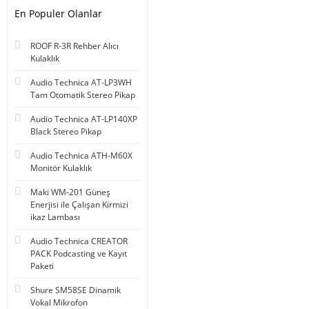
En Populer Olanlar
ROOF R-3R Rehber Alıcı
Kulaklık
Audio Technica AT-LP3WH
Tam Otomatik Stereo Pikap
Audio Technica AT-LP140XP
Black Stereo Pikap
Audio Technica ATH-M60X
Monitör Kulaklık
Maki WM-201 Güneş
Enerjisi ile Çalışan Kirmizi
ikaz Lambası
Audio Technica CREATOR
PACK Podcasting ve Kayıt
Paketi
Shure SM58SE Dinamik
Vokal Mikrofon