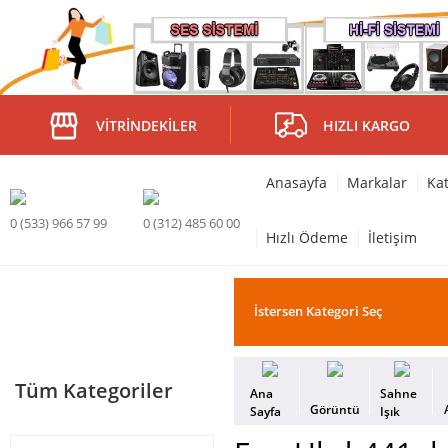
VITRINDEKILER
HIZLI KARGO
Anasayfa
Markalar
Kat
0 (533) 966 57 99
0 (312) 485 60 00
Hızlı Ödeme
İletişim
Tüm Kategoriler
Ana
Sahne
Görüntü
Sayfa
Işık