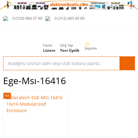
0 (533) 966 57 99
0 (312) 485 60 00
Favori
Giriş Yap
Sepetim
Listem
Yeni Üyelik
Ege-Msı-16416
%4