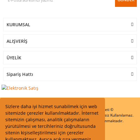
KURUMSAL
ALIŞVERİŞ
ÜYELİK
Sipariş Hattı
Sizlere daha iyi hizmet sunabilmek için web
Start Elektronik Sanayi ve Ticaret Limited Şirketi ©
sitemizde çerezler kullanılmaktadır. İnternet
Resimler Yazılar ve İçeriklerin Tüm hakları saklıdır ve İzinsiz Kullanılamaz.
sitemizin çalışması, analitik çalışmaların
Kredi kartı bilgileriniz 256bit SSL Sertifikası ile Korunmaktadır.
yürütülmesi ve tercihleriniz doğrultusunda
sitenin kişiselleştirilmesi için çerezler
kullanmaktayız. Ayrıca açık rıza vermeniz